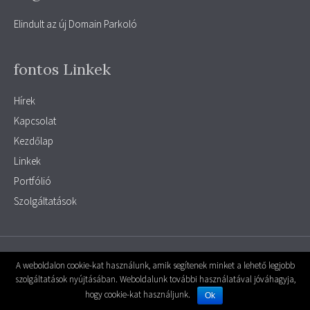
Elindult az új Domain Parkoló
fontos Linkek
Hírek
Kapcsolat
Kezdőlap
Linkek
Portfólió
Szolgáltatások
© 2026 parkolo
|
Powered by
MiniPortál
A weboldalon cookie-kat használunk, amik segítenek minket a lehető legjobb
szolgáltatások nyújtásában. Weboldalunk további használatával jóváhagyja,
A Weboldal motorja, a
MiniPortál Ingyenes weboldal készítő rendszer -
hogy cookie-kat használjunk.
Powered by
MiniPortál
Ok