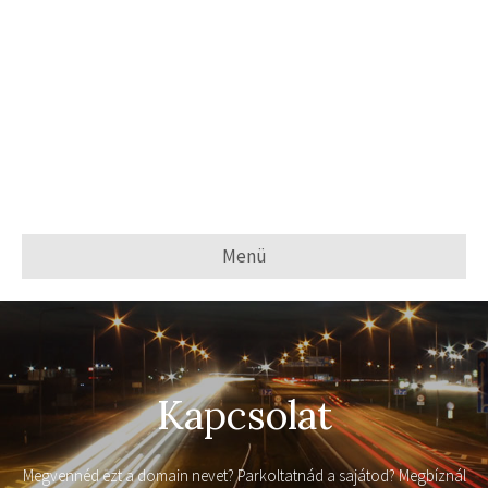
Menü
Kapcsolat
Megvennéd ezt a domain nevet? Parkoltatnád a sajátod? Megbíznál