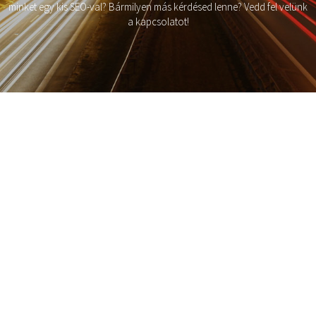
minket egy kis SEO-val? Bármilyen más kérdésed lenne? Vedd fel velünk
a kapcsolatot!