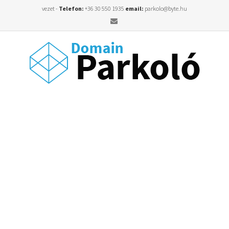
vezet -
Telefon:
+36 30 550 1935
email:
parkolo@byte.hu
Email