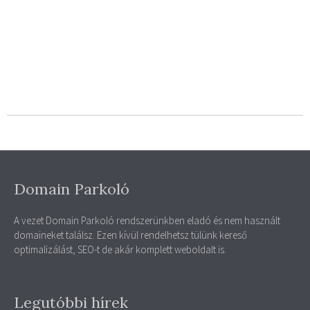
Domain Parkoló
A vezet Domain Parkoló rendszerünkben eladó és nem használt
domaineket találsz. Ezen kívül rendelhetsz tülünk kereső
optimalizálást, SEO-t de akár komplett weboldalt is.
Legutóbbi hírek