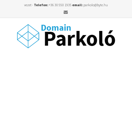
vezet -
Telefon:
+36 30 550 1935
email:
parkolo@byte.hu
Email