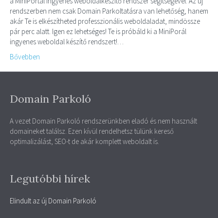
a MiniPortál ingyenes weboldalkészítő rendszer segítségével. Az új
rendszerben nem csak Domain Parkoltatásra van lehetőség, hanem
akár Te is elkészítheted professzionális weboldaladat, mindössze
pár perc alatt. Igen ez lehetséges! Te is próbáld ki a MiniPorál
ingyenes weboldal készítő rendszert!…
Bővebben
Domain Parkoló
A vezet Domain Parkoló rendszerünkben eladó és nem használt
domaineket találsz. Ezen kívül rendelhetsz tülünk kereső
optimalizálást, SEO-t de akár komplett weboldalt is.
Legutóbbi hírek
Elindult az új Domain Parkoló